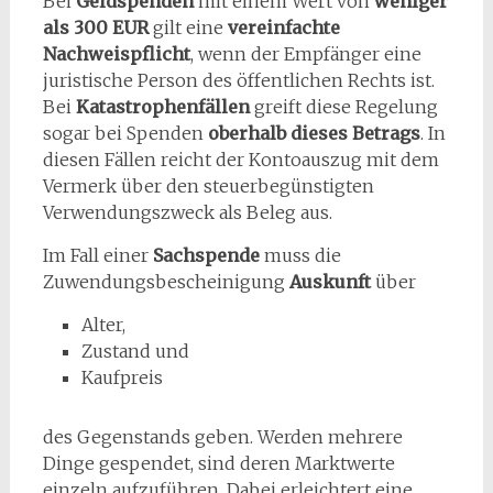
Bei
Geldspenden
mit einem Wert von
weniger
als 300 EUR
gilt eine
vereinfachte
Nachweispflicht
, wenn der Empfänger eine
juristische Person des öffentlichen Rechts ist.
Bei
Katastrophenfällen
greift diese Regelung
sogar bei Spenden
oberhalb dieses Betrags
. In
diesen Fällen reicht der Kontoauszug mit dem
Vermerk über den steuerbegünstigten
Verwendungszweck als Beleg aus.
Im Fall einer
Sachspende
muss die
Zuwendungsbescheinigung
Auskunft
über
Alter,
Zustand und
Kaufpreis
des Gegenstands geben. Werden mehrere
Dinge gespendet, sind deren Marktwerte
einzeln aufzuführen. Dabei erleichtert eine